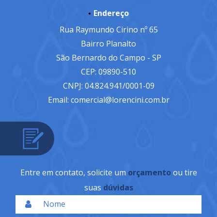
Endereço
Rua Raymundo Cirino nº 65
Bairro Planalto
São Bernardo do Campo - SP
CEP: 09890-510
CNPJ: 04.824.941/0001-09
Email: comercial@lorencini.com.br
Entre em contato, solicite um
orçamento
ou tire
suas
dúvidas