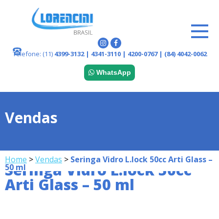
Telefone:
(11)
4399-3132 | 4341-3110 | 4200-0767 | (84) 4042-0062
WhatsApp
Vendas
Menu Vendas
Home
>
Vendas
>
Seringa Vidro L.lock 50cc Arti Glass –
Seringa Vidro L.lock 50cc
50 ml
Arti Glass – 50 ml