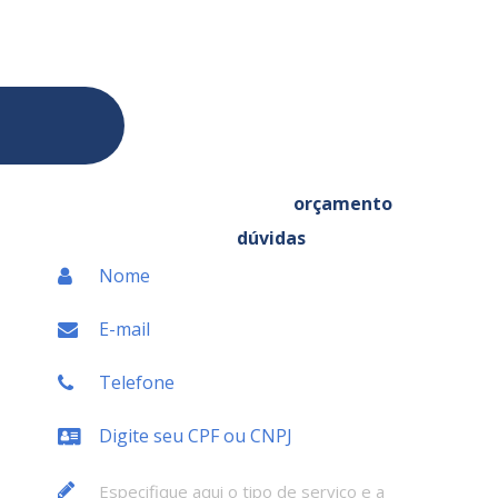
CNPJ: 04.824.941/0001-09
Email: comercial@lorencini.com.br
Entre em contato, solicite um
orçamento
ou tire
suas
dúvidas