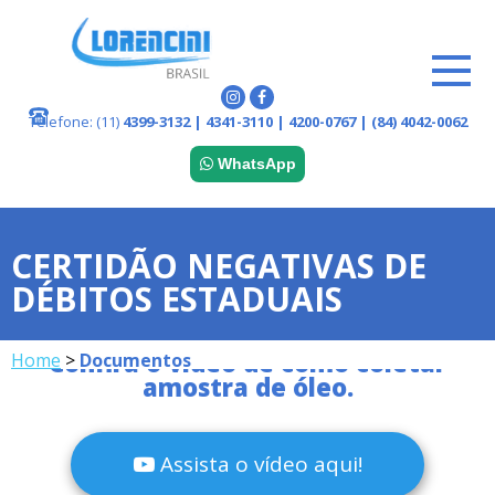
Telefone:
(11)
4399-3132 | 4341-3110 | 4200-0767 | (84) 4042-0062
WhatsApp
CERTIDÃO NEGATIVAS DE
DÉBITOS ESTADUAIS
Confira o vídeo de como coletar
Home
>
Documentos
amostra de óleo.
Assista o vídeo aqui!