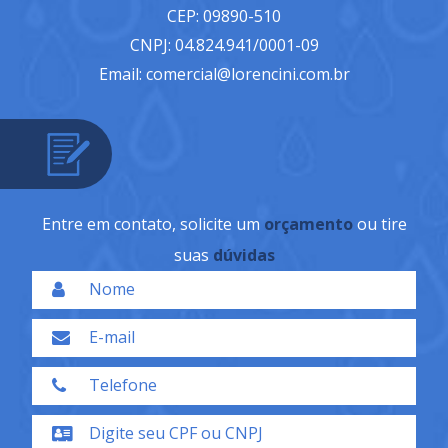
CEP: 09890-510
CNPJ: 04.824.941/0001-09
Email: comercial@lorencini.com.br
Entre em contato, solicite um
orçamento
ou tire
suas
dúvidas