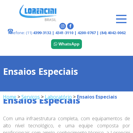
Telefone:
(11)
4399-3132 | 4341-3110 | 4200-0767 | (84) 4042-0062
WhatsApp
Ensaios Especiais
Menu Serviços
Home
>
Serviços
>
Laboratório
>
Ensaios Especiais
Ensaios Especiais
Com uma infraestrutura completa, com equipamentos de
alto nível tecnológico, e uma equipe composta por
profissionais com amplo conhecimento técnico, a Lorencini