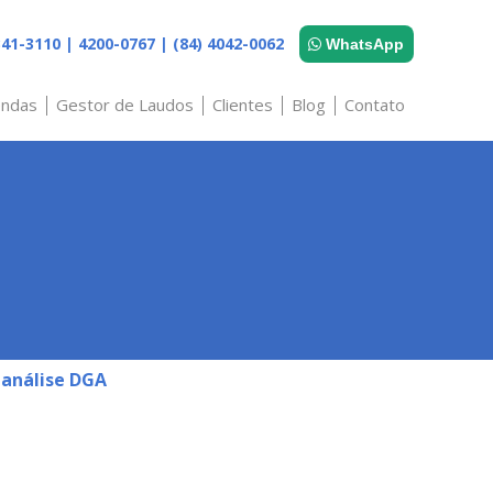
41-3110 | 4200-0767 | (84) 4042-0062
WhatsApp
ndas
Gestor de Laudos
Clientes
Blog
Contato
e Campo
Kit de Coleta
Fichas
Licenças
Outros
Informativos
Modelo de
Formulários
 análise DGA