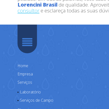
Lorencini Brasil
de qualidade. Aproveit
consultor
e esclareça todas as suas dúvi
Home
Empresa
Serviços
Laboratório
Serviços de Campo