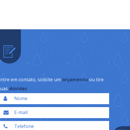
ntre em contato, solicite um
orçamento
ou tire
suas
dúvidas