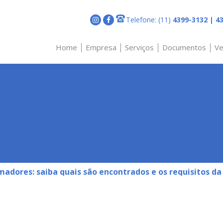
Telefone:
(11)
4399-3132 | 43
Home
Empresa
Serviços
Documentos
Ve
Laboratório
Certificados e
Serviços d
Certidões
dores: saiba quais são encontrados e os requisitos da