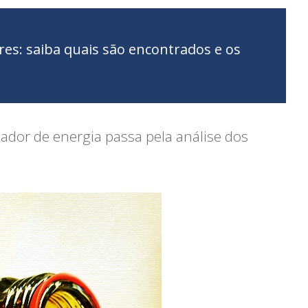
s: saiba quais são encontrados e os
or de energia passa pela análise dos