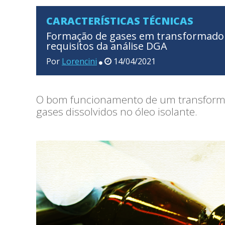
CARACTERÍSTICAS TÉCNICAS
Formação de gases em transformadore
requisitos da análise DGA
Por
Lorencini
14/04/2021
O bom funcionamento de um transformad
gases dissolvidos no óleo isolante.