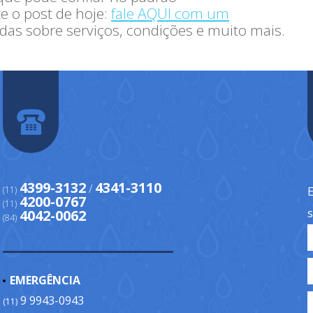
e o post de hoje:
fale AQUI com um
das sobre serviços, condições e muito mais.
4399-3132
4341-3110
/
(11)
E
4200-0767
(11)
4042-0062
(84)
EMERGÊNCIA
9 9943-0943
(11)