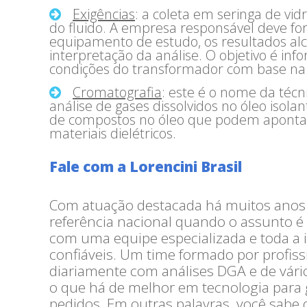
Exigências
: a coleta em seringa de vi
do fluido. A empresa responsável deve fo
equipamento de estudo, os resultados a
interpretação da análise. O objetivo é inf
condições do transformador com base na q
Cromatografia
: este é o nome da téc
análise de gases dissolvidos no óleo isolan
de compostos no óleo que podem apontar
materiais dielétricos.
Fale com a Lorencini Brasil
Com atuação destacada há muitos anos
referência nacional quando o assunto é a
com uma equipe especializada e toda a i
confiáveis. Um time formado por profiss
diariamente com análises DGA e de vári
o que há de melhor em tecnologia para 
pedidos. Em outras palavras, você sabe