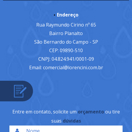
Endereço
Rua Raymundo Cirino nº 65
Bairro Planalto
São Bernardo do Campo - SP
CEP: 09890-510
CNPJ: 04.824.941/0001-09
Email: comercial@lorencini.com.br
Entre em contato, solicite um
orçamento
ou tire
suas
dúvidas