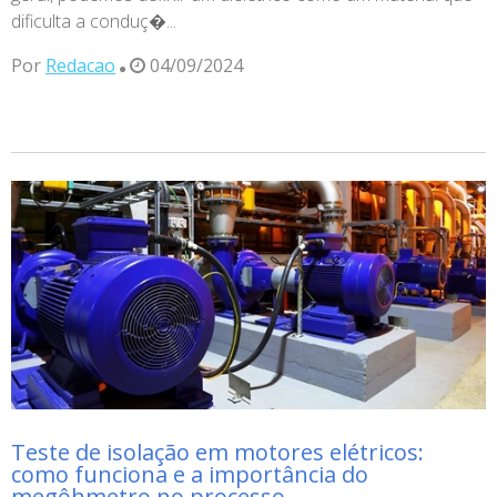
dificulta a conduç�...
Por
Redacao
04/09/2024
Teste de isolação em motores elétricos:
como funciona e a importância do
megôhmetro no processo