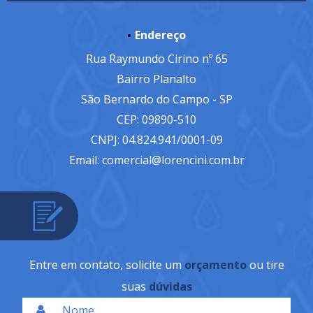
Endereço
Rua Raymundo Cirino nº 65
Bairro Planalto
São Bernardo do Campo - SP
CEP: 09890-510
CNPJ: 04.824.941/0001-09
Email: comercial@lorencini.com.br
Entre em contato, solicite um
orçamento
ou tire
suas
dúvidas