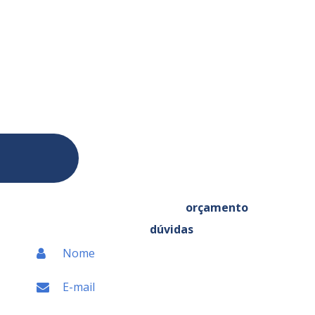
Rua Raymundo Cirino nº 65
Bairro Planalto
São Bernardo do Campo - SP
CEP: 09890-510
CNPJ: 04.824.941/0001-09
Email: comercial@lorencini.com.br
Entre em contato, solicite um
orçamento
ou tire
suas
dúvidas