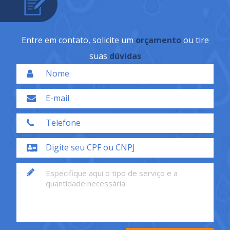
Entre em contato, solicite um
orçamento
ou tire
suas
dúvidas