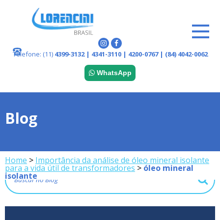
Telefone:
(11)
4399-3132 | 4341-3110 | 4200-0767 | (84) 4042-0062
WhatsApp
Blog
Home
>
Importância da análise de óleo mineral isolante
para a vida útil de transformadores
>
óleo mineral
isolante