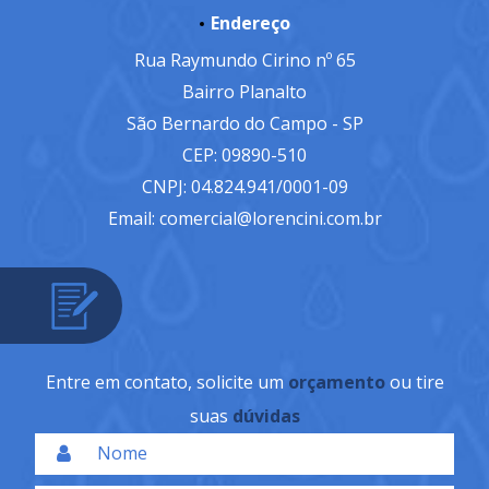
Endereço
Rua Raymundo Cirino nº 65
Bairro Planalto
São Bernardo do Campo - SP
CEP: 09890-510
CNPJ: 04.824.941/0001-09
Email: comercial@lorencini.com.br
Entre em contato, solicite um
orçamento
ou tire
suas
dúvidas