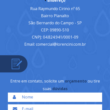
Endereço
Rua Raymundo Cirino nº 65
Bairro Planalto
São Bernardo do Campo - SP
CEP: 09890-510
CNPJ: 04.824.941/0001-09
Email: comercial@lorencini.com.br
Entre em contato, solicite um
orçamento
ou tire
suas
dúvidas