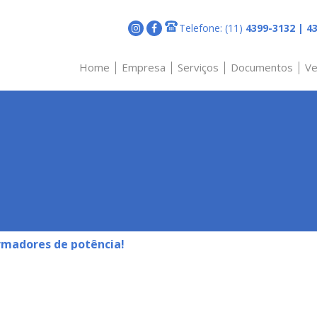
Telefone:
(11)
4399-3132 | 43
Home
Empresa
Serviços
Documentos
Ve
Laboratório
Certificados e
Serviços d
Certidões
rmadores de potência!