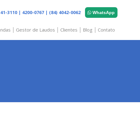
41-3110 | 4200-0767 | (84) 4042-0062
WhatsApp
ndas
Gestor de Laudos
Clientes
Blog
Contato
e Campo
Kit de Coleta
Fichas
Licenças
Outros
Informativos
Modelo de
Formulários